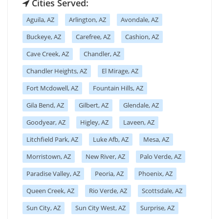
Cities Served:
Aguila, AZ
Arlington, AZ
Avondale, AZ
Buckeye, AZ
Carefree, AZ
Cashion, AZ
Cave Creek, AZ
Chandler, AZ
Chandler Heights, AZ
El Mirage, AZ
Fort Mcdowell, AZ
Fountain Hills, AZ
Gila Bend, AZ
Gilbert, AZ
Glendale, AZ
Goodyear, AZ
Higley, AZ
Laveen, AZ
Litchfield Park, AZ
Luke Afb, AZ
Mesa, AZ
Morristown, AZ
New River, AZ
Palo Verde, AZ
Paradise Valley, AZ
Peoria, AZ
Phoenix, AZ
Queen Creek, AZ
Rio Verde, AZ
Scottsdale, AZ
Sun City, AZ
Sun City West, AZ
Surprise, AZ